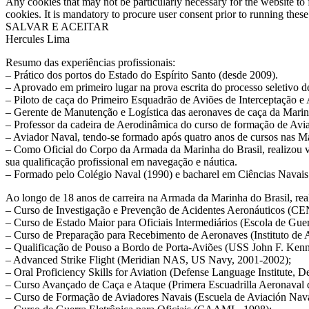
Any cookies that may not be particularly necessary for the website to 
cookies. It is mandatory to procure user consent prior to running thes
SALVAR E ACEITAR
Hercules Lima
Resumo das experiências profissionais:
– Prático dos portos do Estado do Espírito Santo (desde 2009).
– Aprovado em primeiro lugar na prova escrita do processo seletivo d
– Piloto de caça do Primeiro Esquadrão de Aviões de Interceptação e
– Gerente de Manutenção e Logística das aeronaves de caça da Mari
– Professor da cadeira de Aerodinâmica do curso de formação de Avi
– Aviador Naval, tendo-se formado após quatro anos de cursos nas M
– Como Oficial do Corpo da Armada da Marinha do Brasil, realizou
sua qualificação profissional em navegação e náutica.
– Formado pelo Colégio Naval (1990) e bacharel em Ciências Navais 
Ao longo de 18 anos de carreira na Armada da Marinha do Brasil, reali
– Curso de Investigação e Prevenção de Acidentes Aeronáuticos (CE
– Curso de Estado Maior para Oficiais Intermediários (Escola de Gue
– Curso de Preparação para Recebimento de Aeronaves (Instituto de 
– Qualificação de Pouso a Bordo de Porta-Aviões (USS John F. Kenn
– Advanced Strike Flight (Meridian NAS, US Navy, 2001-2002);
– Oral Proficiency Skills for Aviation (Defense Language Institute,
– Curso Avançado de Caça e Ataque (Primera Escuadrilla Aeronaval 
– Curso de Formação de Aviadores Navais (Escuela de Aviación Nava