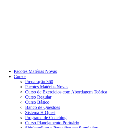
Pacotes Matérias Novas
Cursos
Preparação 360
Pacotes Matérias Novas
Curso de Exercícios com Abordagem Teórica
Curso Regular
Curso Básico
Banco de Questões
Sistema H Quest
Programa de Coaching
Curso Planejamento Portuário
Shiphandling e Passadiço em Simulador