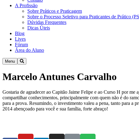
A Profissão
Sobre Práticos e Praticagem
Sobre o Processo Seletivo para Praticantes de Prático (
Dúvidas Frequentes
Dicas Úteis
Blog
Lives
Fórum
Área do Aluno
Menu
Marcelo Antunes Carvalho
Gostaria de agradecer ao Capitão Jaime Felipe e ao Curso H por me
compartilhar conhecimentos, principalmente com quem não é do ramo n
para a prova. Resumindo, o investimento valeu a pena, tanto para a p
2014 abençoado para você e sua família, forte abraço!
Fale Conosco
Política de Privacidade