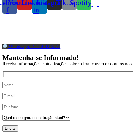
cebook-
Youtube
Linkedin-
Instagram
Tiktok
Spotify
f
in
Av. Olegário Maciel 531, Sala 346
Barra da Tijuca, Rio de Janeiro – RJ
CEP: 22621-200
WhatsApp: 21 95902-9277
Mantenha-se Informado!
Receba informações e atualizações sobre a Praticagem e sobre os noss
Enviar