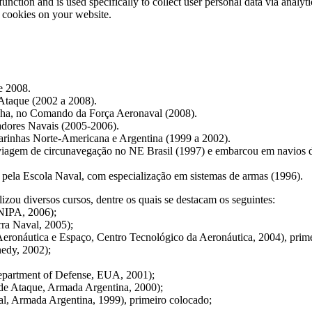
function and is used specifically to collect user personal data via anal
e cookies on your website.
e 2008.
 Ataque (2002 a 2008).
nha, no Comando da Força Aeronaval (2008).
adores Navais (2005-2006).
arinhas Norte-Americana e Argentina (1999 a 2002).
 viagem de circunavegação no NE Brasil (1997) e embarcou em navios 
pela Escola Naval, com especialização em sistemas de armas (1996).
zou diversos cursos, dentre os quais se destacam os seguintes:
NIPA, 2006);
rra Naval, 2005);
Aeronáutica e Espaço, Centro Tecnológico da Aeronáutica, 2004), prim
edy, 2002);
 Department of Defense, EUA, 2001);
de Ataque, Armada Argentina, 2000);
l, Armada Argentina, 1999), primeiro colocado;