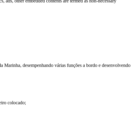
ytics, ads, other embedded contents are termed as non-necessary
da Marinha, desempenhando várias funções a bordo e desenvolvendo
eiro colocado;