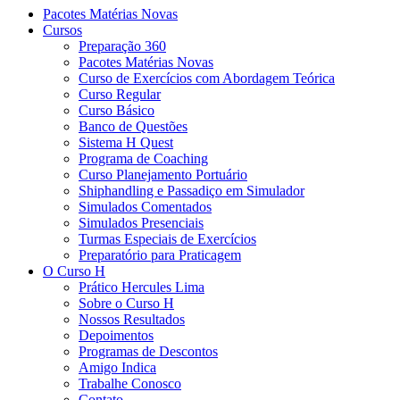
Pacotes Matérias Novas
Cursos
Preparação 360
Pacotes Matérias Novas
Curso de Exercícios com Abordagem Teórica
Curso Regular
Curso Básico
Banco de Questões
Sistema H Quest
Programa de Coaching
Curso Planejamento Portuário
Shiphandling e Passadiço em Simulador
Simulados Comentados
Simulados Presenciais
Turmas Especiais de Exercícios
Preparatório para Praticagem
O Curso H
Prático Hercules Lima
Sobre o Curso H
Nossos Resultados
Depoimentos
Programas de Descontos
Amigo Indica
Trabalhe Conosco
Contato