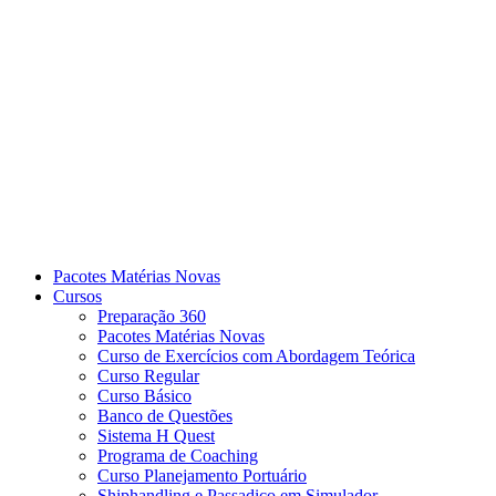
Pacotes Matérias Novas
Cursos
Preparação 360
Pacotes Matérias Novas
Curso de Exercícios com Abordagem Teórica
Curso Regular
Curso Básico
Banco de Questões
Sistema H Quest
Programa de Coaching
Curso Planejamento Portuário
Shiphandling e Passadiço em Simulador