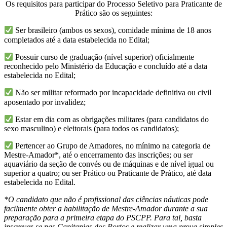
Os requisitos para participar do Processo Seletivo para Praticante de
Prático são os seguintes:
Ser brasileiro (ambos os sexos), comidade mínima de 18 anos
completados até a data estabelecida no Edital;
Possuir curso de graduação (nível superior) oficialmente
reconhecido pelo Ministério da Educação e concluído até a data
estabelecida no Edital;
Não ser militar reformado por incapacidade definitiva ou civil
aposentado por invalidez;
Estar em dia com as obrigações militares (para candidatos do
sexo masculino) e eleitorais (para todos os candidatos);
Pertencer ao Grupo de Amadores, no mínimo na categoria de
Mestre-Amador*, até o encerramento das inscrições; ou ser
aquaviário da seção de convés ou de máquinas e de nível igual ou
superior a quatro; ou ser Prático ou Praticante de Prático, até data
estabelecida no Edital.
*O candidato que não é profissional das ciências náuticas pode
facilmente obter a habilitação de Mestre-Amador durante a sua
preparação para a primeira etapa do PSCPP. Para tal, basta
inscrever-se nas Capitanias dos Portos e realizar uma prova simples