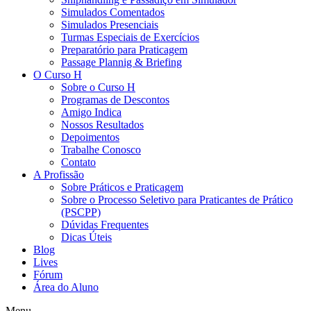
Simulados Comentados
Simulados Presenciais
Turmas Especiais de Exercícios
Preparatório para Praticagem
Passage Plannig & Briefing
O Curso H
Sobre o Curso H
Programas de Descontos
Amigo Indica
Nossos Resultados
Depoimentos
Trabalhe Conosco
Contato
A Profissão
Sobre Práticos e Praticagem
Sobre o Processo Seletivo para Praticantes de Prático
(PSCPP)
Dúvidas Frequentes
Dicas Úteis
Blog
Lives
Fórum
Área do Aluno
Menu