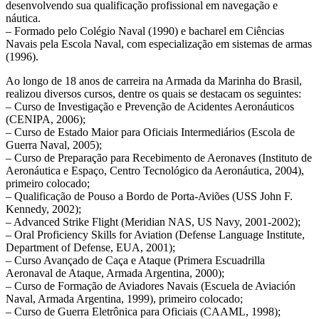
desenvolvendo sua qualificação profissional em navegação e
náutica.
– Formado pelo Colégio Naval (1990) e bacharel em Ciências
Navais pela Escola Naval, com especialização em sistemas de armas
(1996).
Ao longo de 18 anos de carreira na Armada da Marinha do Brasil,
realizou diversos cursos, dentre os quais se destacam os seguintes:
– Curso de Investigação e Prevenção de Acidentes Aeronáuticos
(CENIPA, 2006);
– Curso de Estado Maior para Oficiais Intermediários (Escola de
Guerra Naval, 2005);
– Curso de Preparação para Recebimento de Aeronaves (Instituto de
Aeronáutica e Espaço, Centro Tecnológico da Aeronáutica, 2004),
primeiro colocado;
– Qualificação de Pouso a Bordo de Porta-Aviões (USS John F.
Kennedy, 2002);
– Advanced Strike Flight (Meridian NAS, US Navy, 2001-2002);
– Oral Proficiency Skills for Aviation (Defense Language Institute,
Department of Defense, EUA, 2001);
– Curso Avançado de Caça e Ataque (Primera Escuadrilla
Aeronaval de Ataque, Armada Argentina, 2000);
– Curso de Formação de Aviadores Navais (Escuela de Aviación
Naval, Armada Argentina, 1999), primeiro colocado;
– Curso de Guerra Eletrônica para Oficiais (CAAML, 1998);