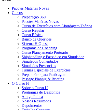
Pacotes Matérias Novas
Cursos
Preparação 360
Pacotes Matérias Novas
Curso de Exercícios com Abordagem Teórica
Curso Regular
Curso Básico
Banco de Questões
Sistema H Quest
Programa de Coaching
Curso Planejamento Portuário
Shiphandling e Passadiço em Simulador
Simulados Comentados
Simulados Presenciais
Turmas Especiais de Exercícios
Preparatório para Praticagem
Passage Plannig & Briefing
O Curso H
Sobre o Curso H
Programas de Descontos
Amigo Indica
Nossos Resultados
Depoimentos
Trabalhe Conosco